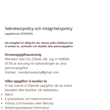
MANDARIN SEA CITY
Sekretesspolicy och integritetspolicy
(uppdaterad
20260404)
Din integritet är viktig för oss. Denna policy förklarar hur
vi samlar in, använder och skyddar dina personuppgifter.
Personuppgiftsansvarig
Mandarin Sea City (Obeio AB, org.nr
559028-
9178)
är ansvarig för behandlingen av dina
personuppgifter.
Kontakt: mandarinseacity@gmail.com
Vilka uppgifter vi samlar in
Vi kan samla in följande uppgifter när du bokar,
beställer eller besöker vår webbplats:
Namn
E-postadress och telefonnummer
Adress (vid leverans eller faktura)
Betalningsrelaterad information